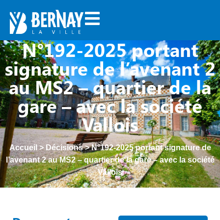
N°192-2025 portant
signature de l’avenant 2
au MS2 – quartier de la
gare – avec la société
Vallois
Accueil
>
Décisions
>
N°192-2025 portant signature de
l’avenant 2 au MS2 – quartier de la gare – avec la société
Vallois