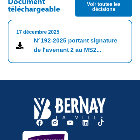
Document
Voir toutes les
téléchargeable
décisions
17 décembre 2025
N°192-2025 portant signature
de l'avenant 2 au MS2...