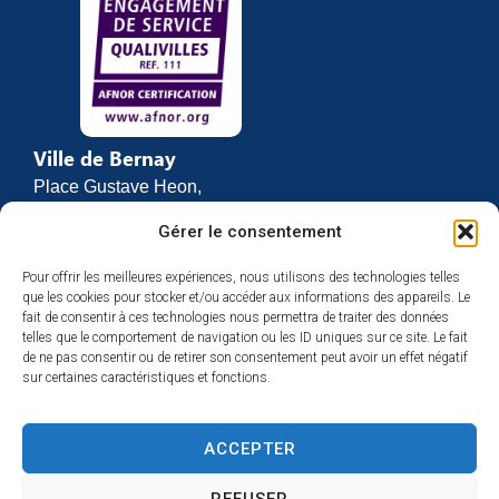
Ville de Bernay
Place Gustave Heon,
CS 70762
Gérer le consentement
27307 BERNAY
Pour offrir les meilleures expériences, nous utilisons des technologies telles
02 32 46 63 00
que les cookies pour stocker et/ou accéder aux informations des appareils. Le
Contact
fait de consentir à ces technologies nous permettra de traiter des données
Horaires d’ouverture
telles que le comportement de navigation ou les ID uniques sur ce site. Le fait
de ne pas consentir ou de retirer son consentement peut avoir un effet négatif
Du lundi au vendredi :
sur certaines caractéristiques et fonctions.
de 8h30 à 12h
et de 13h30 à 17h
ACCEPTER
Espace presse
REFUSER