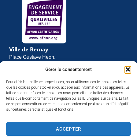
Ville de Bernay
Place Gustave Heon,
CS 70762
Gérer le consentement
27307 BERNAY
Pour offrir les meilleures expériences, nous utilisons des technologies telles
02 32 46 63 00
que les cookies pour stocker et/ou accéder aux informations des appareils. Le
Contact
fait de consentir à ces technologies nous permettra de traiter des données
Horaires d’ouverture
telles que le comportement de navigation ou les ID uniques sur ce site. Le fait
de ne pas consentir ou de retirer son consentement peut avoir un effet négatif
Du lundi au vendredi :
sur certaines caractéristiques et fonctions.
de 8h30 à 12h
et de 13h30 à 17h
ACCEPTER
Espace presse