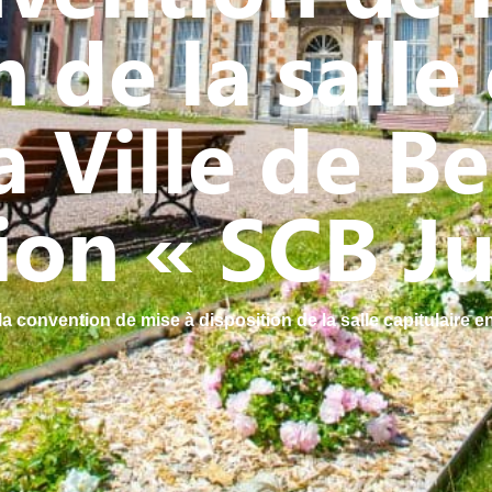
 de la salle
a Ville de B
tion « SCB J
la convention de mise à disposition de la salle capitulaire e