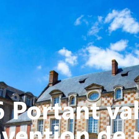
Y
CULTURE - PATRIMOINE
ACTION SOCIALE
VIE ASSOCI
 Portant val
nvention de 