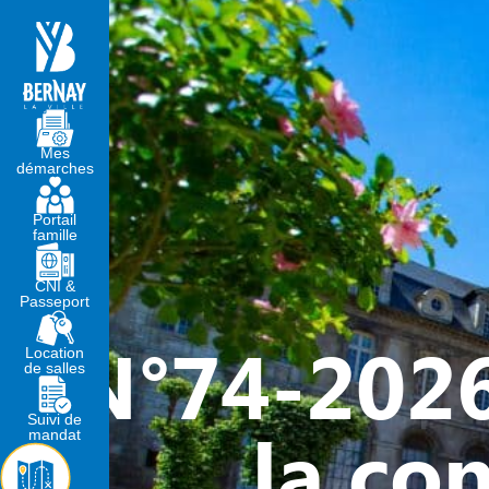
MA MAIRIE
VIVRE À BERNA
Mes
démarches
Portail
famille
CNI &
Passeport
N°74-2026
Location
de salles
Suivi de
la co
mandat