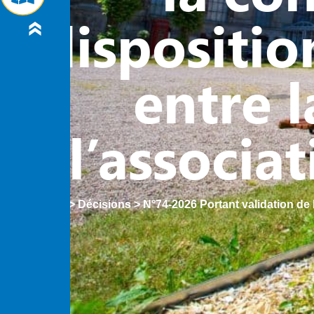
disposition
entre l
l’associa
Accueil
>
Décisions
>
N°74-2026 Portant validation de 