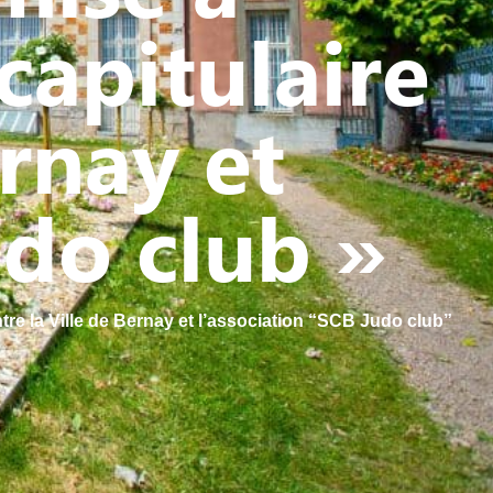
 capitulaire
ernay et
udo club »
ntre la Ville de Bernay et l’association “SCB Judo club”