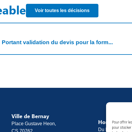
eable
Voir toutes les décisions
Portant validation du devis pour la form...
Ville de Bernay
Horaires d’o
Pour offrir l
Place Gustave Heon,
pour stocker 
Du lundi au vend
CS 70762