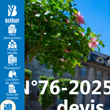
MA MAIRIE
VIVRE À BERNA
Mes
démarches
Portail
famille
CNI &
Passeport
N°76-2025
Location
de salles
Suivi de
devis
mandat