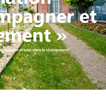
ompagner et
gement »
ccompagner et bien vivre le changement”