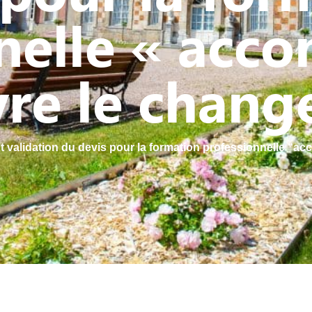
nelle « acc
vre le chan
t validation du devis pour la formation professionnelle “a