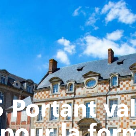
Y
CULTURE - PATRIMOINE
ACTION SOCIALE
VIE ASSOCI
 Portant val
 pour la for