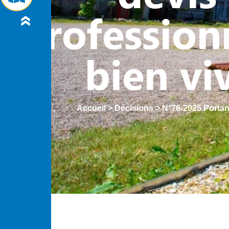
profession
bien vi
Accueil
>
Décisions
>
N°76-2025 Portan