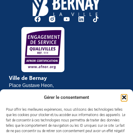
Ville de Bernay
Place Gustave Heon,
CS 70762
Gérer le consentement
27307 BERNAY
Pour offrir les meilleures expériences, nous utilisons des technologies telles
02 32 46 63 00
que les cookies pour stocker et/ou accéder aux informations des appareils. Le
Contact
fait de consentir à ces technologies nous permettra de traiter des données
Horaires d’ouverture
telles que le comportement de navigation ou les ID uniques sur ce site. Le fait
de ne pas consentir ou de retirer son consentement peut avoir un effet négatif