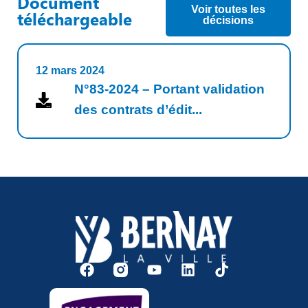
Document
Voir toutes les
téléchargeable
décisions
12 mars 2024
N°83-2024 – Portant validation
des contrats d’édit...