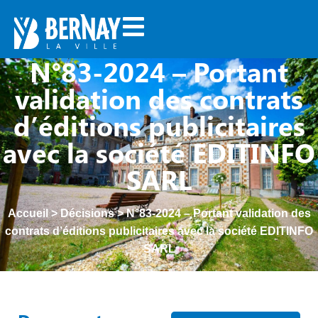
N°83-2024 – Portant
validation des contrats
d’éditions publicitaires
avec la société EDITINFO
SARL
Accueil
>
Décisions
>
N°83-2024 – Portant validation des
contrats d’éditions publicitaires avec la société EDITINFO
SARL