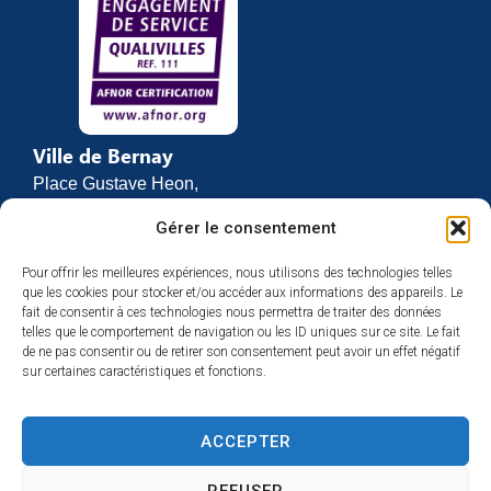
Ville de Bernay
Place Gustave Heon,
CS 70762
Gérer le consentement
27307 BERNAY
Pour offrir les meilleures expériences, nous utilisons des technologies telles
02 32 46 63 00
que les cookies pour stocker et/ou accéder aux informations des appareils. Le
Contact
fait de consentir à ces technologies nous permettra de traiter des données
Horaires d’ouverture
telles que le comportement de navigation ou les ID uniques sur ce site. Le fait
de ne pas consentir ou de retirer son consentement peut avoir un effet négatif
Du lundi au vendredi :
sur certaines caractéristiques et fonctions.
de 8h30 à 12h
et de 13h30 à 17h
ACCEPTER
Espace presse
REFUSER