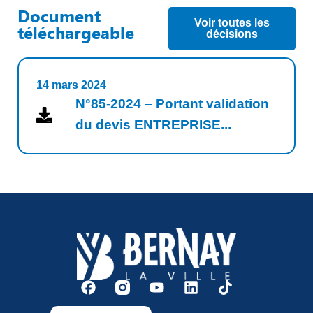
Document
Voir toutes les
téléchargeable
décisions
14 mars 2024
N°85-2024 – Portant validation
du devis ENTREPRISE...