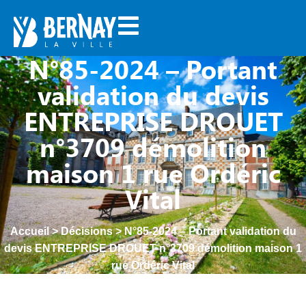
N°85-2024 – Portant
validation du devis
ENTREPRISE DROUET
n°3709 démolition
maison 1 rue Ordéric
Vital
Accueil
>
Décisions
>
N°85-2024 – Portant validation du
devis ENTREPRISE DROUET n°3709 démolition maison 1
rue Ordéric Vital