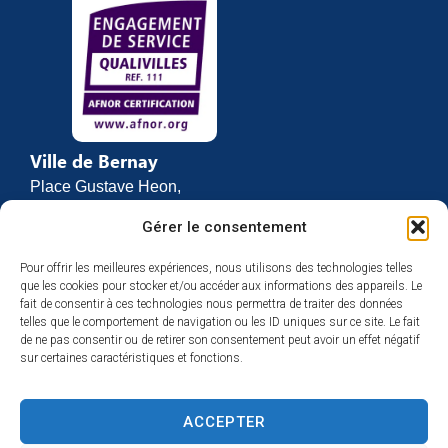
Ville de Bernay
Place Gustave Heon,
CS 70762
Gérer le consentement
27307 BERNAY
Pour offrir les meilleures expériences, nous utilisons des technologies telles
02 32 46 63 00
que les cookies pour stocker et/ou accéder aux informations des appareils. Le
Contact
fait de consentir à ces technologies nous permettra de traiter des données
Horaires d’ouverture
telles que le comportement de navigation ou les ID uniques sur ce site. Le fait
de ne pas consentir ou de retirer son consentement peut avoir un effet négatif
Du lundi au vendredi :
sur certaines caractéristiques et fonctions.
de 8h30 à 12h
et de 13h30 à 17h
ACCEPTER
Espace presse