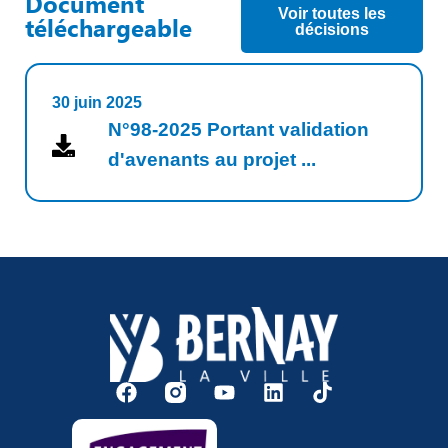
Document
Voir toutes les
téléchargeable
décisions
30 juin 2025
N°98-2025 Portant validation
d'avenants au projet ...