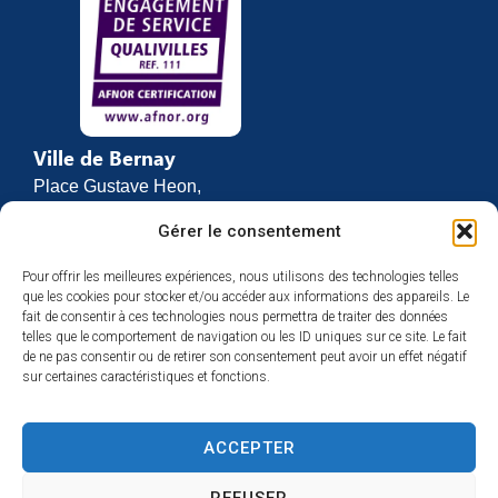
Ville de Bernay
Place Gustave Heon,
CS 70762
Gérer le consentement
27307 BERNAY
Pour offrir les meilleures expériences, nous utilisons des technologies telles
02 32 46 63 00
que les cookies pour stocker et/ou accéder aux informations des appareils. Le
Contact
fait de consentir à ces technologies nous permettra de traiter des données
Horaires d’ouverture
telles que le comportement de navigation ou les ID uniques sur ce site. Le fait
de ne pas consentir ou de retirer son consentement peut avoir un effet négatif
Du lundi au vendredi :
sur certaines caractéristiques et fonctions.
de 8h30 à 12h
et de 13h30 à 17h
ACCEPTER
Espace presse
REFUSER