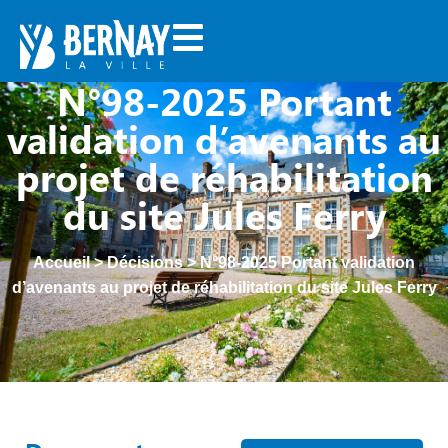
N°98-2025 Portant
validation d’avenants au
projet de réhabilitation
du site Jules Ferry
Accueil
>
Décisions
>
N°98-2025 Portant validation
d’avenants au projet de réhabilitation du site Jules Ferry