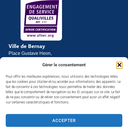
contenu.
Ville de Bernay
Place Gustave Heon,
CS 70762
Gérer le consentement
27307 BERNAY
Pour offrir les meilleures expériences, nous utilisons des technologies telles
02 32 46 63 00
que les cookies pour stocker et/ou accéder aux informations des appareils. Le
Contact
fait de consentir à ces technologies nous permettra de traiter des données
Horaires d’ouverture
telles que le comportement de navigation ou les ID uniques sur ce site. Le fait
de ne pas consentir ou de retirer son consentement peut avoir un effet négatif
Du lundi au vendredi :
sur certaines caractéristiques et fonctions.
de 8h30 à 12h
et de 13h30 à 17h
ACCEPTER
Espace presse