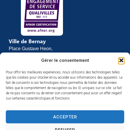
Ville de Bernay
Place Gustave Heon,
CS 70762
Gérer le consentement
27307 BERNAY
Pour offrir les meilleures expériences, nous utilisons des technologies telles
02 32 46 63 00
que les cookies pour stocker et/ou accéder aux informations des appareils. Le
Contact
fait de consentir à ces technologies nous permettra de traiter des données
Horaires d’ouverture
telles que le comportement de navigation ou les ID uniques sur ce site. Le fait
de ne pas consentir ou de retirer son consentement peut avoir un effet négatif
Du lundi au vendredi :
sur certaines caractéristiques et fonctions.
de 8h30 à 12h
et de 13h30 à 17h
ACCEPTER
Espace presse
REFUSER