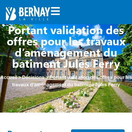
Portant validation des
offres pour les travaux
d’aménagement du
batiment Jules Ferry
Accueil
>
Décisions
>
Portant validation des offres pour les
travaux d’aménagement du batiment Jules Ferry