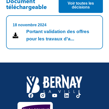
Document
Voir toutes les
téléchargeable
décisions
18 novembre 2024
Portant validation des offres
pour les travaux d’a...