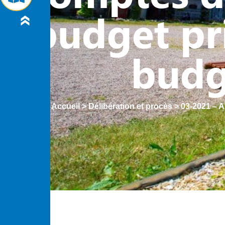
budget pr
budg
Accueil
>
Délibération et procès
>
03-2021 – A