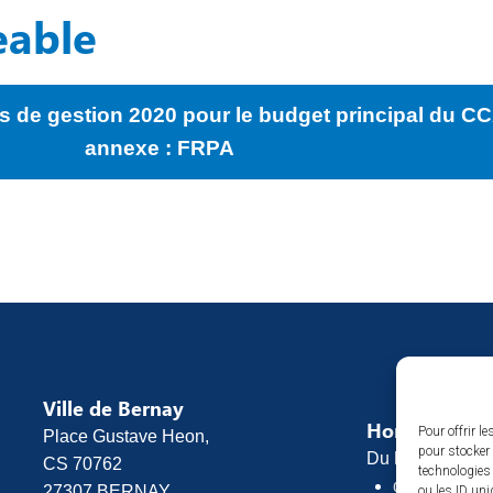
eable
s de gestion 2020 pour le budget principal du C
annexe : FRPA
Ville de Bernay
Horaires d’o
Pour offrir l
Place Gustave Heon,
pour stocker 
Du lundi au vend
CS 70762
technologies
de 8h30 à 1
27307 BERNAY
ou les ID uni