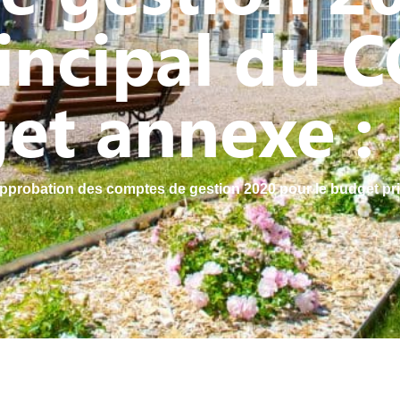
incipal du C
et annexe :
pprobation des comptes de gestion 2020 pour le budget p