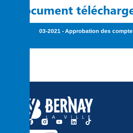
Document télécharg
03-2021 - Approbation des compte