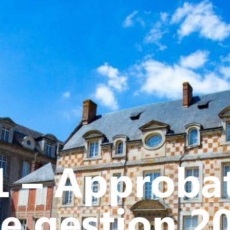
Y
CULTURE - PATRIMOINE
ACTION SOCIALE
VIE ASSOCI
 – Approba
e gestion 20