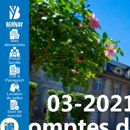
MA MAIRIE
VIVRE À BERNA
Mes
démarches
Portail
famille
CNI &
Passeport
03-2021
Location
de salles
Suivi de
comptes d
mandat