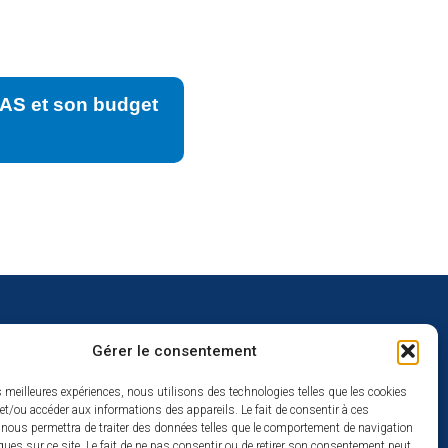
CAS et son budget
Gérer le consentement
uverture
es meilleures expériences, nous utilisons des technologies telles que les cookies
et/ou accéder aux informations des appareils. Le fait de consentir à ces
redi :
 nous permettra de traiter des données telles que le comportement de navigation
2h
ques sur ce site. Le fait de ne pas consentir ou de retirer son consentement peut