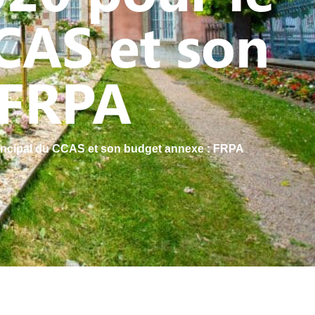
CAS et son
 FRPA
rincipal du CCAS et son budget annexe : FRPA