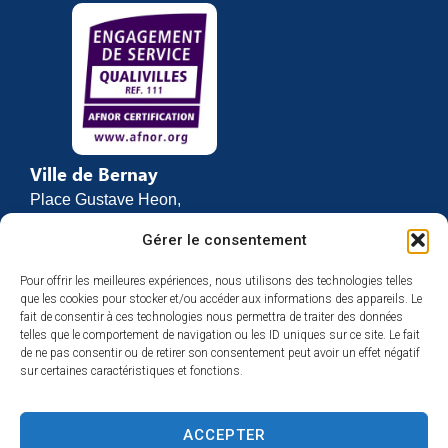
Ville de Bernay
Place Gustave Heon,
CS 70762
Gérer le consentement
27307 BERNAY
Pour offrir les meilleures expériences, nous utilisons des technologies telles
02 32 46 63 00
que les cookies pour stocker et/ou accéder aux informations des appareils. Le
Contact
fait de consentir à ces technologies nous permettra de traiter des données
Horaires d’ouverture
telles que le comportement de navigation ou les ID uniques sur ce site. Le fait
de ne pas consentir ou de retirer son consentement peut avoir un effet négatif
Du lundi au vendredi :
sur certaines caractéristiques et fonctions.
de 8h30 à 12h
et de 13h30 à 17h
ACCEPTER
Espace presse