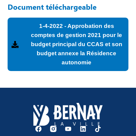
Document téléchargeable
1-4-2022 - Approbation des
comptes de gestion 2021 pour le
budget principal du CCAS et son
budget annexe la Résidence
autonomie