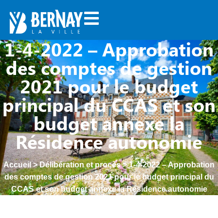
1-4-2022 – Approbation
des comptes de gestion
2021 pour le budget
principal du CCAS et son
budget annexe la
Résidence autonomie
Accueil
>
Délibération et procès
>
1-4-2022 – Approbation
des comptes de gestion 2021 pour le budget principal du
CCAS et son budget annexe la Résidence autonomie