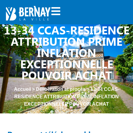
13-34 CCAS-RESIDENCE
ATTRIBUTION PRIME
INFLATION
EXCEPTIONNELLE
POUVOIR ACHAT
Accueil
>
Délibération et procès
>
13-34 CCAS-
RESIDENCE ATTRIBUTION PRIME INFLATION
EXCEPTIONNELLE POUVOIR ACHAT