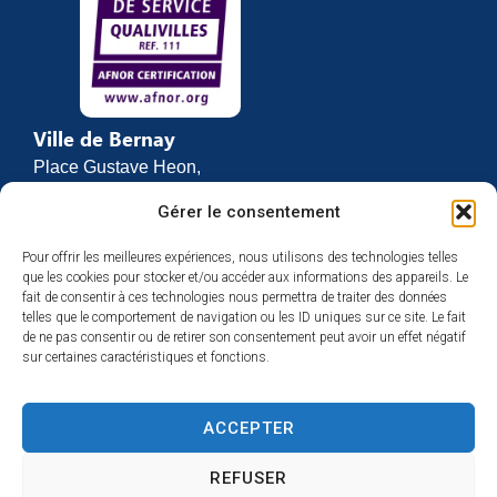
Ville de Bernay
Place Gustave Heon,
CS 70762
Gérer le consentement
27307 BERNAY
Pour offrir les meilleures expériences, nous utilisons des technologies telles
02 32 46 63 00
que les cookies pour stocker et/ou accéder aux informations des appareils. Le
Contact
fait de consentir à ces technologies nous permettra de traiter des données
Horaires d’ouverture
telles que le comportement de navigation ou les ID uniques sur ce site. Le fait
de ne pas consentir ou de retirer son consentement peut avoir un effet négatif
Du lundi au vendredi :
sur certaines caractéristiques et fonctions.
de 8h30 à 12h
et de 13h30 à 17h
ACCEPTER
Espace presse
REFUSER