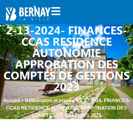
2-13-2024- FINANCES-
CCAS RESIDENCE
AUTONOMIE
APPROBATION DES
COMPTES DE GESTIONS
2023
Accueil
>
Délibération et procès
>
2-13-2024- FINANCES-
CCAS RESIDENCE AUTONOMIE APPROBATION DES
COMPTES DE GESTIONS 2023