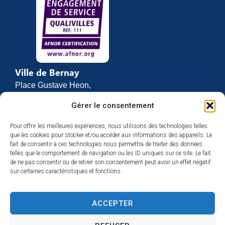
Ville de Bernay
Place Gustave Heon,
CS 70762
Gérer le consentement
27307 BERNAY
Pour offrir les meilleures expériences, nous utilisons des technologies telles
02 32 46 63 00
que les cookies pour stocker et/ou accéder aux informations des appareils. Le
Contact
fait de consentir à ces technologies nous permettra de traiter des données
Horaires d’ouverture
telles que le comportement de navigation ou les ID uniques sur ce site. Le fait
de ne pas consentir ou de retirer son consentement peut avoir un effet négatif
Du lundi au vendredi :
sur certaines caractéristiques et fonctions.
de 8h30 à 12h
et de 13h30 à 17h
ACCEPTER
Espace presse