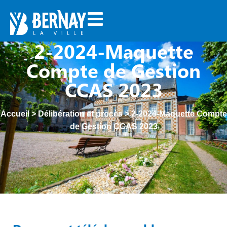
2-2024-Maquette
Compte de Gestion
CCAS 2023
Accueil
>
Délibération et procès
>
2-2024-Maquette Compte
de Gestion CCAS 2023