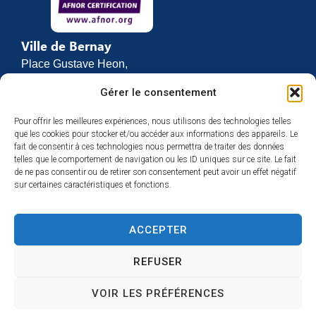
Ville de Bernay
Place Gustave Heon,
CS 70762
Gérer le consentement
27307 BERNAY
Pour offrir les meilleures expériences, nous utilisons des technologies telles
02 32 46 63 00
que les cookies pour stocker et/ou accéder aux informations des appareils. Le
Contact
fait de consentir à ces technologies nous permettra de traiter des données
Horaires d’ouverture
telles que le comportement de navigation ou les ID uniques sur ce site. Le fait
de ne pas consentir ou de retirer son consentement peut avoir un effet négatif
Du lundi au vendredi :
sur certaines caractéristiques et fonctions.
de 8h30 à 12h
et de 13h30 à 17h
ACCEPTER
Espace presse
REFUSER
VOIR LES PRÉFÉRENCES
Accessibilité
Mentions légales
Plan du site
Confidentialité