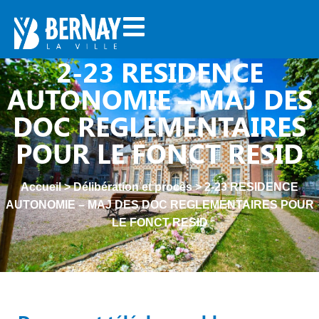
2-23 RESIDENCE
AUTONOMIE – MAJ DES
DOC REGLEMENTAIRES
POUR LE FONCT RESID
Accueil
>
Délibération et procès
>
2-23 RESIDENCE
AUTONOMIE – MAJ DES DOC REGLEMENTAIRES POUR
LE FONCT RESID