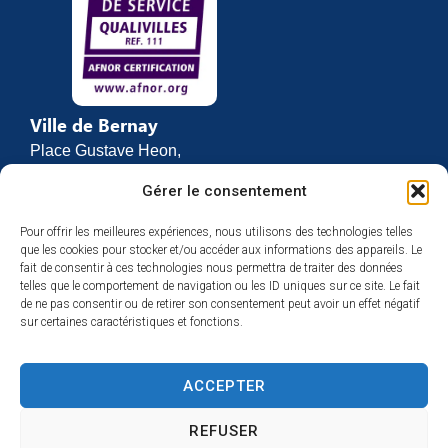
Ville de Bernay
Place Gustave Heon,
CS 70762
Gérer le consentement
27307 BERNAY
Pour offrir les meilleures expériences, nous utilisons des technologies telles
02 32 46 63 00
que les cookies pour stocker et/ou accéder aux informations des appareils. Le
Contact
fait de consentir à ces technologies nous permettra de traiter des données
Horaires d’ouverture
telles que le comportement de navigation ou les ID uniques sur ce site. Le fait
de ne pas consentir ou de retirer son consentement peut avoir un effet négatif
Du lundi au vendredi :
sur certaines caractéristiques et fonctions.
de 8h30 à 12h
et de 13h30 à 17h
ACCEPTER
Espace presse
REFUSER