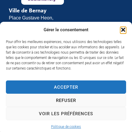
Ville de Bernay
Place Gustave Heon,
CS 70762
Gérer le consentement
27307 BERNAY
Pour offrir les meilleures expériences, nous utilisons des technologies telles
02 32 46 63 00
que les cookies pour stocker et/ou accéder aux informations des appareils. Le
Contact
fait de consentir à ces technologies nous permettra de traiter des données
Horaires d’ouverture
telles que le comportement de navigation ou les ID uniques sur ce site. Le fait
de ne pas consentir ou de retirer son consentement peut avoir un effet négatif
Du lundi au vendredi :
sur certaines caractéristiques et fonctions.
de 8h30 à 12h
et de 13h30 à 17h
ACCEPTER
Espace presse
REFUSER
VOIR LES PRÉFÉRENCES
Accessibilité
Mentions légales
Plan du site
Confidentialité
Politique de cookies
© 2025 Site & GRU développés par Utopia