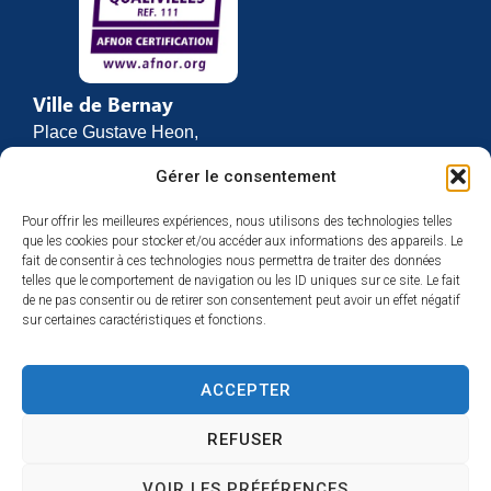
Ville de Bernay
Place Gustave Heon,
CS 70762
Gérer le consentement
27307 BERNAY
Pour offrir les meilleures expériences, nous utilisons des technologies telles
02 32 46 63 00
que les cookies pour stocker et/ou accéder aux informations des appareils. Le
Contact
fait de consentir à ces technologies nous permettra de traiter des données
Horaires d’ouverture
telles que le comportement de navigation ou les ID uniques sur ce site. Le fait
de ne pas consentir ou de retirer son consentement peut avoir un effet négatif
Du lundi au vendredi :
sur certaines caractéristiques et fonctions.
de 8h30 à 12h
et de 13h30 à 17h
ACCEPTER
Espace presse
REFUSER
VOIR LES PRÉFÉRENCES