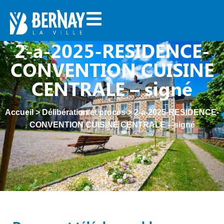
2-a-2025-RESIDENCE-
CONVENTION CUISINE
CENTRALE – signé
Accueil
>
Délibération et procès
>
2-a-2025-RESIDENCE-
CONVENTION CUISINE CENTRALE – signé