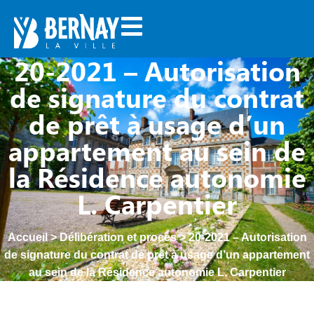
20-2021 – Autorisation
de signature du contrat
de prêt à usage d’un
appartement au sein de
la Résidence autonomie
L. Carpentier
Accueil
>
Délibération et procès
>
20-2021 – Autorisation
de signature du contrat de prêt à usage d’un appartement
au sein de la Résidence autonomie L. Carpentier