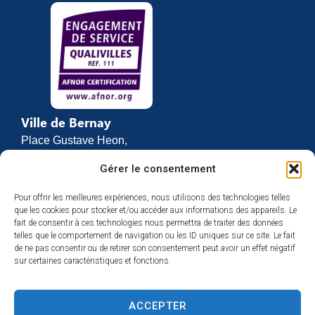
Ville de Bernay
Place Gustave Heon,
CS 70762
Gérer le consentement
27307 BERNAY
Pour offrir les meilleures expériences, nous utilisons des technologies telles
02 32 46 63 00
que les cookies pour stocker et/ou accéder aux informations des appareils. Le
Contact
fait de consentir à ces technologies nous permettra de traiter des données
Horaires d’ouverture
telles que le comportement de navigation ou les ID uniques sur ce site. Le fait
de ne pas consentir ou de retirer son consentement peut avoir un effet négatif
Du lundi au vendredi :
sur certaines caractéristiques et fonctions.
de 8h30 à 12h
et de 13h30 à 17h
ACCEPTER
Espace presse