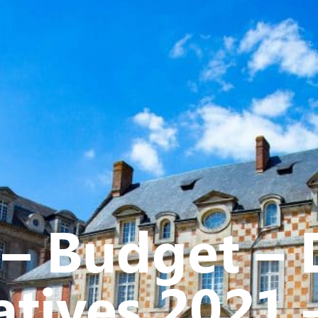
Y
CULTURE - PATRIMOINE
ACTION SOCIALE
VIE ASSOCI
– Budget – 
tives 2021 