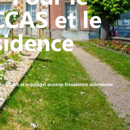
CCAS et le
sidence
al du CCAS et le budget annexe Résidence autonomie