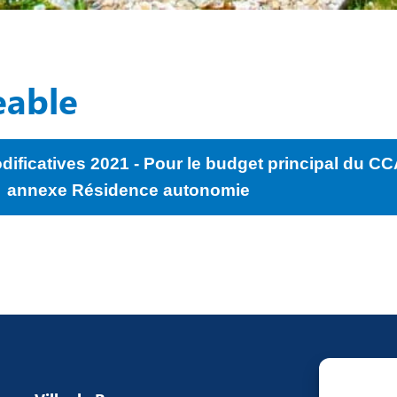
eable
dificatives 2021 - Pour le budget principal du CC
annexe Résidence autonomie