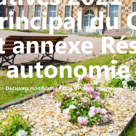
incipal du 
 annexe Ré
autonomie
 – Décisions modificatives 2021 – Pour le budget princip