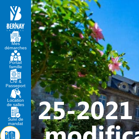
MA MAIRIE
VIVRE À BERNA
Mes
démarches
Portail
famille
CNI &
Passeport
25-2021 
Location
de salles
Suivi de
modifica
mandat