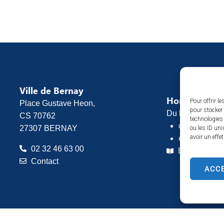
Ville de Bernay
Horaires d’o
Pour offrir l
Place Gustave Heon,
pour stocker 
Du lundi au vend
CS 70762
technologies
de 8h30 à 1
27307 BERNAY
ou les ID uni
avoir un effe
et de 13h30 
02 32 46 63 00
Espace pres
Contact
ACC
ntions légales
Plan du site
Confidentialité
© 2025 Site & GRU développé