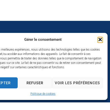
Gérer le consentement
uverture
es meilleures expériences, nous utilisons des technologies telles que les cookies
et/ou accéder aux informations des appareils. Le fait de consentir à ces
redi :
 nous permettra de traiter des données telles que le comportement de navigation
2h
ques sur ce site. Le fait de ne pas consentir ou de retirer son consentement peut
t négatif sur certaines caractéristiques et fonctions.
à 17h
se
EPTER
REFUSER
VOIR LES PRÉFÉRENCES
Politique de cookies
s par Utopia