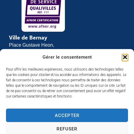
Ville de Bernay
Place Gustave Heon,
CS 70762
Gérer le consentement
27307 BERNAY
Pour offrir les meilleures expériences, nous utilisons des technologies telles
02 32 46 63 00
que les cookies pour stocker et/ou accéder aux informations des appareils. Le
Contact
fait de consentir à ces technologies nous permettra de traiter des données
Horaires d’ouverture
telles que le comportement de navigation ou les ID uniques sur ce site. Le fait
de ne pas consentir ou de retirer son consentement peut avoir un effet négatif
Du lundi au vendredi :
sur certaines caractéristiques et fonctions.
de 8h30 à 12h
et de 13h30 à 17h
ACCEPTER
Espace presse
REFUSER