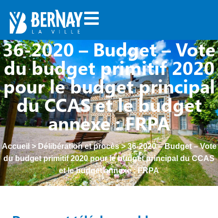
36-2020 – Budget – Vote
du budget primitif 2020
pour le budget principal
du CCAS et le budget
annexe : FRPA
Accueil
>
Délibération et procès
>
36-2020 – Budget – Vote
du budget primitif 2020 pour le budget principal du CCAS
et le budget annexe : FRPA