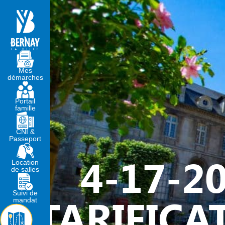
MA MAIRIE
VIVRE À BERNA
Mes
démarches
Portail
famille
CNI &
Passeport
4-17-2
Location
de salles
Suivi de
TARIFICA
mandat