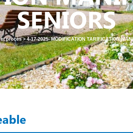
SENIORS
 et procès
>
4-17-2025- MODIFICATION TARIFICATION MA
eable