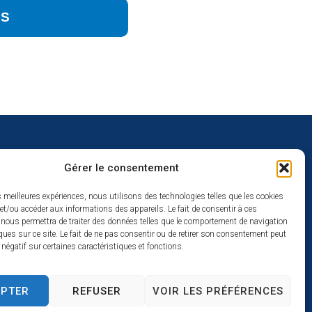
RS
Gérer le consentement
uverture
es meilleures expériences, nous utilisons des technologies telles que les cookies
et/ou accéder aux informations des appareils. Le fait de consentir à ces
redi :
 nous permettra de traiter des données telles que le comportement de navigation
2h
ques sur ce site. Le fait de ne pas consentir ou de retirer son consentement peut
t négatif sur certaines caractéristiques et fonctions.
à 17h
se
EPTER
REFUSER
VOIR LES PRÉFÉRENCES