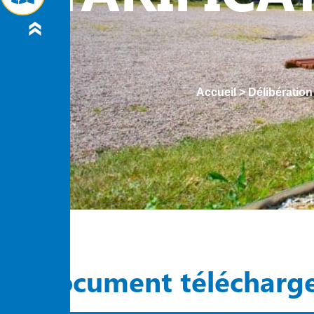
Accueil
>
Délibération
Document télécharg