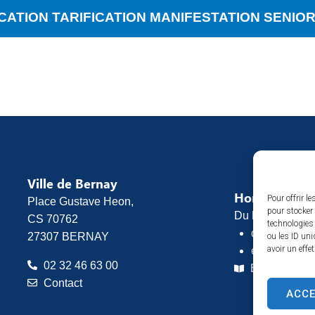
FICATION TARIFICATION MANIFESTATION SENIO
Ville de Bernay
Horaires d’o
Pour offrir l
Place Gustave Heon,
pour stocker 
Du lundi au vend
CS 70762
technologies
de 8h30 à 1
27307 BERNAY
ou les ID uni
avoir un effe
et de 13h30 
02 32 46 63 00
Espace pres
Contact
ACC