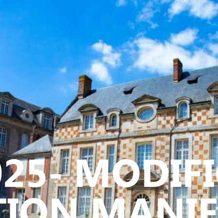
Y
CULTURE - PATRIMOINE
ACTION SOCIALE
VIE ASSOCI
025- MODIF
TION MANI