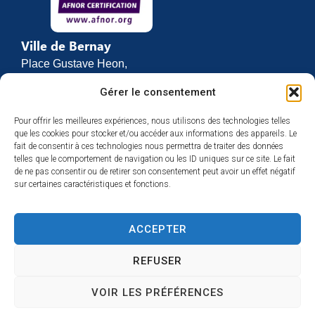
Ville de Bernay
Place Gustave Heon,
CS 70762
Gérer le consentement
27307 BERNAY
Pour offrir les meilleures expériences, nous utilisons des technologies telles
02 32 46 63 00
que les cookies pour stocker et/ou accéder aux informations des appareils. Le
Contact
fait de consentir à ces technologies nous permettra de traiter des données
Horaires d’ouverture
telles que le comportement de navigation ou les ID uniques sur ce site. Le fait
de ne pas consentir ou de retirer son consentement peut avoir un effet négatif
Du lundi au vendredi :
sur certaines caractéristiques et fonctions.
de 8h30 à 12h
et de 13h30 à 17h
ACCEPTER
Espace presse
REFUSER
VOIR LES PRÉFÉRENCES
Accessibilité
Mentions légales
Plan du site
Confidentialité