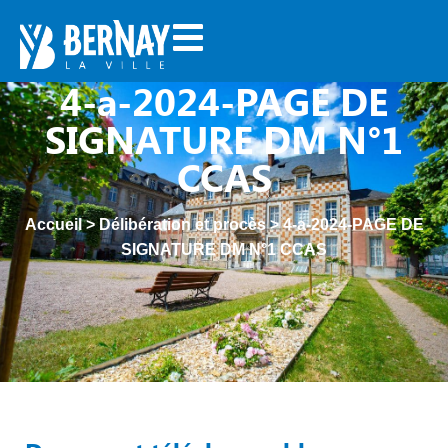
4-a-2024-PAGE DE
SIGNATURE DM N°1
CCAS
Accueil
>
Délibération et procès
>
4-a-2024-PAGE DE
SIGNATURE DM N°1 CCAS