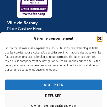
Ville de Bernay
Place Gustave Heon,
CS 70762
Gérer le consentement
27307 BERNAY
Pour offrir les meilleures expériences, nous utilisons des technologies telles
02 32 46 63 00
que les cookies pour stocker et/ou accéder aux informations des appareils. Le
Contact
fait de consentir à ces technologies nous permettra de traiter des données
Horaires d’ouverture
telles que le comportement de navigation ou les ID uniques sur ce site. Le fait
de ne pas consentir ou de retirer son consentement peut avoir un effet négatif
Du lundi au vendredi :
sur certaines caractéristiques et fonctions.
de 8h30 à 12h
et de 13h30 à 17h
ACCEPTER
Espace presse
REFUSER
VOIR LES PRÉFÉRENCES