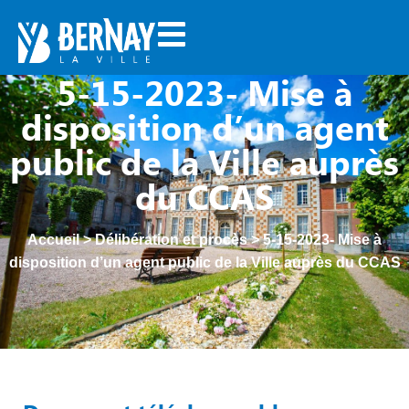
5-15-2023- Mise à
disposition d’un agent
public de la Ville auprès
du CCAS
Accueil
>
Délibération et procès
>
5-15-2023- Mise à
disposition d’un agent public de la Ville auprès du CCAS