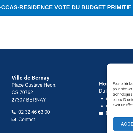
S-CCAS-RESIDENCE VOTE DU BUDGET PRIMITIF 
Ville de Bernay
Horaires d’o
Pour offrir l
Place Gustave Heon,
pour stocker 
Du lundi au vend
CS 70762
technologies
de 8h30 à 1
27307 BERNAY
ou les ID uni
avoir un effe
et de 13h30 
02 32 46 63 00
Espace pres
Contact
ACC