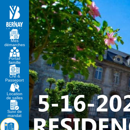
MA MAIRIE
VIVRE À BERNA
Mes
démarches
Portail
famille
CNI &
Passeport
5-16-20
Location
de salles
Suivi de
RESIDEN
mandat