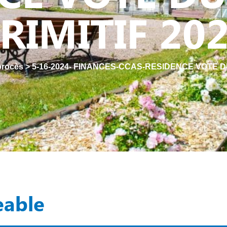
RIMITIF 20
 procès
>
5-16-2024- FINANCES-CCAS-RESIDENCE VOTE D
eable