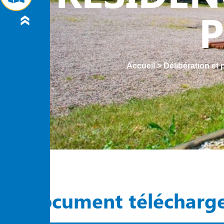
P
Accueil
>
Délibération et
Document télécharg