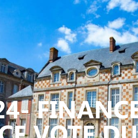
Y
CULTURE - PATRIMOINE
ACTION SOCIALE
VIE ASSOCI
24- FINANC
CE VOTE D