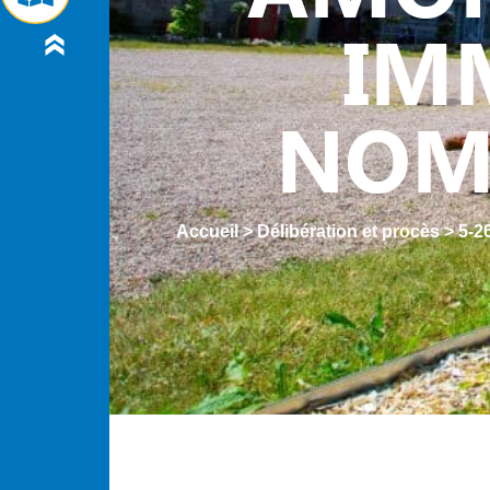
IM
NOM
Accueil
>
Délibération et procès
>
5-