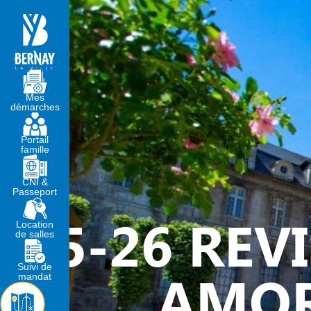
MA MAIRIE
VIVRE À BERNA
Mes
démarches
Portail
famille
CNI &
Passeport
5-26 REV
Location
de salles
Suivi de
AMOR
mandat