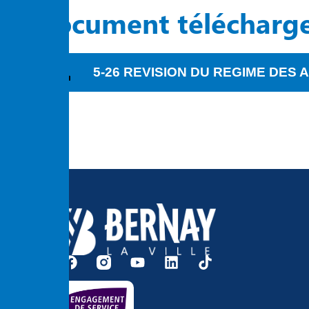
Document télécharg
5-26 REVISION DU REGIME DES