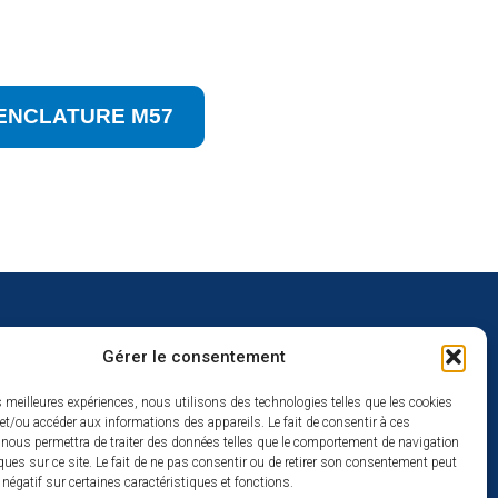
MENCLATURE M57
Gérer le consentement
uverture
es meilleures expériences, nous utilisons des technologies telles que les cookies
et/ou accéder aux informations des appareils. Le fait de consentir à ces
redi :
 nous permettra de traiter des données telles que le comportement de navigation
2h
ques sur ce site. Le fait de ne pas consentir ou de retirer son consentement peut
t négatif sur certaines caractéristiques et fonctions.
à 17h