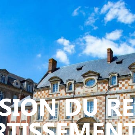
Y
CULTURE - PATRIMOINE
ACTION SOCIALE
VIE ASSOCI
ISION DU R
TISSEMENT