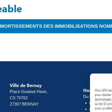
eable
 AMORTISSEMENTS DES IMMOBILISATIONS NO
Ville de Bernay
Horaires d’o
Pour offrir l
Place Gustave Heon,
pour stocker 
Du lundi au vend
CS 70762
technologies
de 8h30 à 1
27307 BERNAY
ou les ID uni
avoir un effe
et de 13h30 