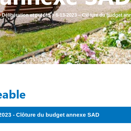
>
Délibération et procès
>
6-13-2023 – Clôture du budget a
eable
2023 - Clôture du budget annexe SAD