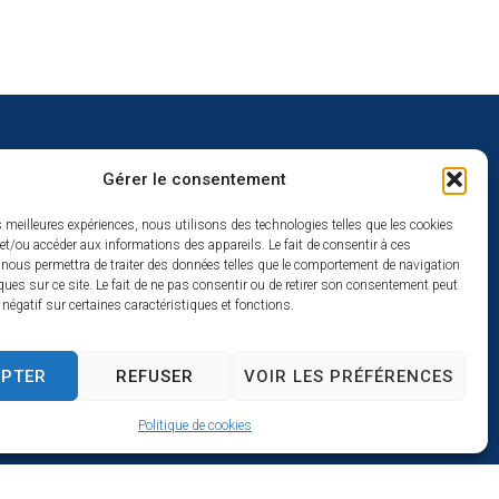
Gérer le consentement
uverture
es meilleures expériences, nous utilisons des technologies telles que les cookies
et/ou accéder aux informations des appareils. Le fait de consentir à ces
redi :
 nous permettra de traiter des données telles que le comportement de navigation
2h
ques sur ce site. Le fait de ne pas consentir ou de retirer son consentement peut
t négatif sur certaines caractéristiques et fonctions.
à 17h
se
EPTER
REFUSER
VOIR LES PRÉFÉRENCES
Politique de cookies
s par Utopia