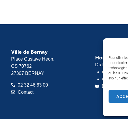
Ville de Bernay
Horaires d’o
Pour offrir l
Place Gustave Heon,
pour stocker 
Du lundi au vend
CS 70762
technologies
de 8h30 à 1
27307 BERNAY
ou les ID uni
avoir un effe
et de 13h30 
02 32 46 63 00
Espace pres
Contact
ACC
ntions légales
Plan du site
Confidentialité
© 2025 Site & GRU développé