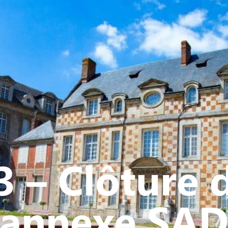
Y
CULTURE - PATRIMOINE
ACTION SOCIALE
VIE ASSOCI
3 – Clôture 
annexe SA