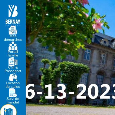
MA MAIRIE
VIVRE À BERNA
Mes
démarches
Portail
famille
CNI &
Passeport
6-13-202
Location
de salles
Suivi de
mandat