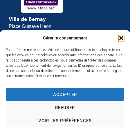
Ville de Bernay
Place Gustave Heon,
CS 70762
Gérer le consentement
27307 BERNAY
Pour offrir les meilleures expériences, nous utilisons des technologies telles
02 32 46 63 00
que les cookies pour stocker et/ou accéder aux informations des appareils. Le
Contact
fait de consentir à ces technologies nous permettra de traiter des données
Horaires d’ouverture
telles que le comportement de navigation ou les ID uniques sur ce site. Le fait
de ne pas consentir ou de retirer son consentement peut avoir un effet négatif
Du lundi au vendredi :
sur certaines caractéristiques et fonctions.
de 8h30 à 12h
et de 13h30 à 17h
ACCEPTER
Espace presse
REFUSER
VOIR LES PRÉFÉRENCES
Accessibilité
Mentions légales
Plan du site
Confidentialité