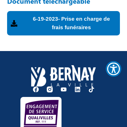
Document téléchargeable
/".
This
shortcut
6-19-2023- Prise en charge de
activates
the
frais funéraires
screen
reader
to
help
you
navigate
and
interact
with
the
content.