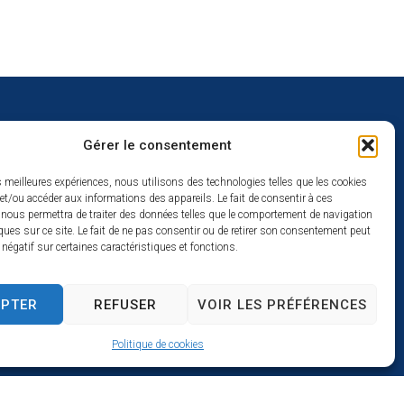
Gérer le consentement
uverture
es meilleures expériences, nous utilisons des technologies telles que les cookies
et/ou accéder aux informations des appareils. Le fait de consentir à ces
redi :
 nous permettra de traiter des données telles que le comportement de navigation
2h
ques sur ce site. Le fait de ne pas consentir ou de retirer son consentement peut
t négatif sur certaines caractéristiques et fonctions.
à 17h
se
EPTER
REFUSER
VOIR LES PRÉFÉRENCES
Politique de cookies
s par Utopia