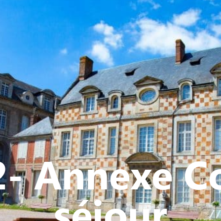
Y
CULTURE - PATRIMOINE
ACTION SOCIALE
VIE ASSOCI
2- Annexe Co
séjour