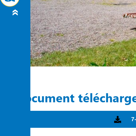
Accu
Document télécharg
7