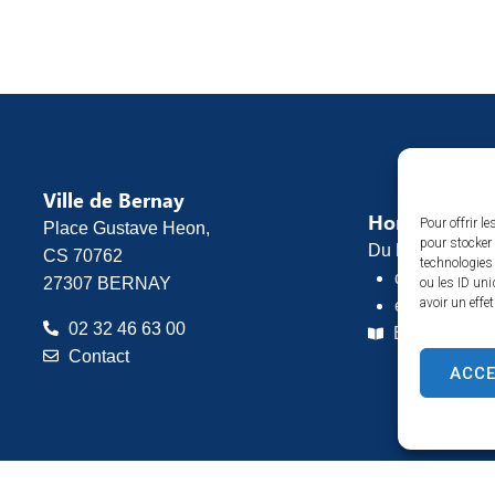
Ville de Bernay
Horaires d’o
Pour offrir l
Place Gustave Heon,
pour stocker 
Du lundi au vend
CS 70762
technologies
de 8h30 à 1
27307 BERNAY
ou les ID uni
avoir un effe
et de 13h30 
02 32 46 63 00
Espace pres
Contact
ACC
ntions légales
Plan du site
Confidentialité
© 2025 Site & GRU développé