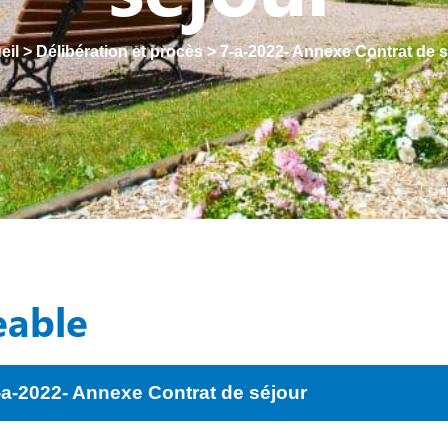
eil
>
Délibération et procès
>
7-a-2022- Annexe Contrat de s
eable
-a-2022- Annexe Contrat de séjour