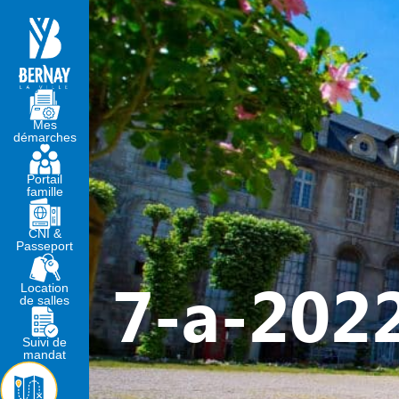
MA MAIRIE
VIVRE À BERNA
Mes
démarches
Portail
famille
CNI &
Passeport
7-a-202
Location
de salles
Suivi de
mandat