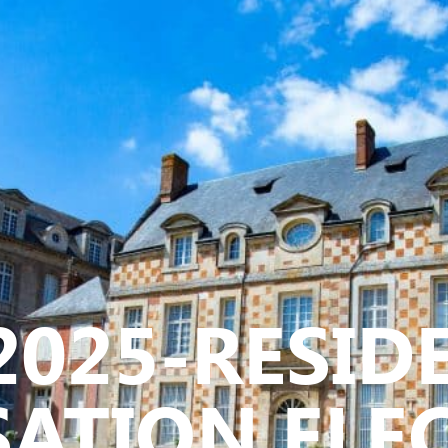
Y
CULTURE - PATRIMOINE
ACTION SOCIALE
VIE ASSOCI
2025-RESID
ATION ELE