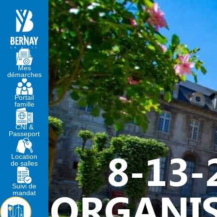
MA MAIRIE
VIVRE À BERNA
Mes
démarches
Portail
famille
CNI &
Passeport
8-13-
Location
de salles
Suivi de
ORGANIS
mandat