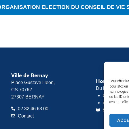
 ORGANISATION ELECTION DU CONSEIL DE VIE 
Ville de Bernay
Horaires d’o
Pour offrir l
Place Gustave Heon,
pour stocker 
Du lundi au vend
CS 70762
technologies
de 8h30 à 1
27307 BERNAY
ou les ID uni
avoir un effe
et de 13h30 
02 32 46 63 00
Espace pres
Contact
ACC