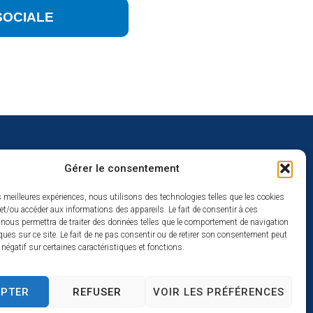
SOCIALE
Gérer le consentement
uverture
es meilleures expériences, nous utilisons des technologies telles que les cookies
et/ou accéder aux informations des appareils. Le fait de consentir à ces
redi :
 nous permettra de traiter des données telles que le comportement de navigation
2h
ques sur ce site. Le fait de ne pas consentir ou de retirer son consentement peut
t négatif sur certaines caractéristiques et fonctions.
à 17h
se
EPTER
REFUSER
VOIR LES PRÉFÉRENCES