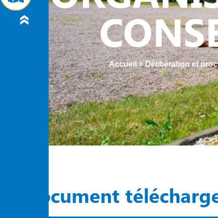
CONSE
Accueil
>
Délibération et pro
Document télécharg