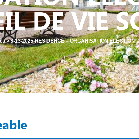
IL DE VIE S
cès
>
8-13-2025-RESIDENCE – ORGANISATION ELECTION 
eable