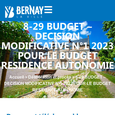
8-29 BUDGET –
DECISION
MODIFICATIVE N°1 2023
POUR LE BUDGET
RESIDENCE AUTONOMIE
Accueil
>
Délibération et procès
>
8-29 BUDGET –
DECISION MODIFICATIVE N°1 2023 POUR LE BUDGET
RESIDENCE AUTONOMIE