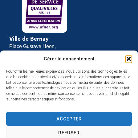
Ville de Bernay
Place Gustave Heon,
CS 70762
Gérer le consentement
27307 BERNAY
Pour offrir les meilleures expériences, nous utilisons des technologies telles
02 32 46 63 00
que les cookies pour stocker et/ou accéder aux informations des appareils. Le
Contact
fait de consentir à ces technologies nous permettra de traiter des données
Horaires d’ouverture
telles que le comportement de navigation ou les ID uniques sur ce site. Le fait
de ne pas consentir ou de retirer son consentement peut avoir un effet négatif
Du lundi au vendredi :
sur certaines caractéristiques et fonctions.
de 8h30 à 12h
et de 13h30 à 17h
ACCEPTER
Espace presse
REFUSER