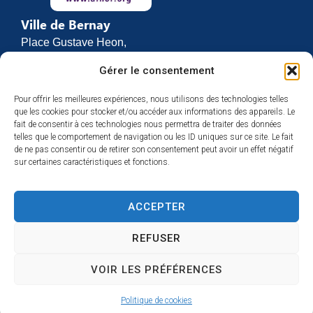
Ville de Bernay
Place Gustave Heon,
CS 70762
Gérer le consentement
27307 BERNAY
Pour offrir les meilleures expériences, nous utilisons des technologies telles
02 32 46 63 00
que les cookies pour stocker et/ou accéder aux informations des appareils. Le
Contact
fait de consentir à ces technologies nous permettra de traiter des données
Horaires d’ouverture
telles que le comportement de navigation ou les ID uniques sur ce site. Le fait
de ne pas consentir ou de retirer son consentement peut avoir un effet négatif
Du lundi au vendredi :
sur certaines caractéristiques et fonctions.
de 8h30 à 12h
et de 13h30 à 17h
ACCEPTER
Espace presse
REFUSER
VOIR LES PRÉFÉRENCES
Accessibilité
Mentions légales
Plan du site
Confidentialité
Politique de cookies
© 2025 Site & GRU développés par Utopia