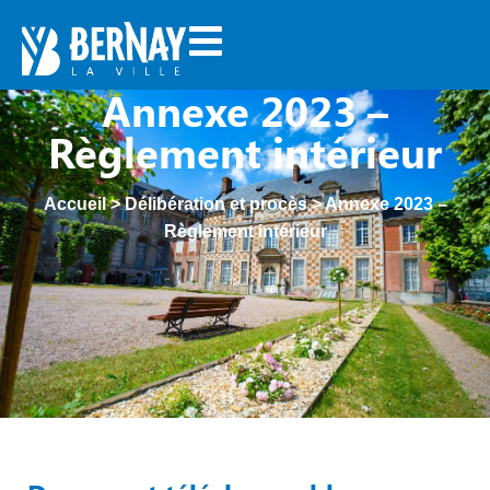
Annexe 2023 –
Règlement intérieur
Accueil
>
Délibération et procès
>
Annexe 2023 –
Règlement intérieur