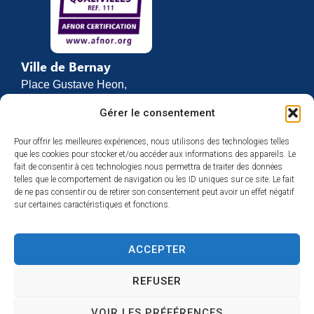
Ville de Bernay
Place Gustave Heon,
CS 70762
Gérer le consentement
27307 BERNAY
Pour offrir les meilleures expériences, nous utilisons des technologies telles
02 32 46 63 00
que les cookies pour stocker et/ou accéder aux informations des appareils. Le
Contact
fait de consentir à ces technologies nous permettra de traiter des données
Horaires d’ouverture
telles que le comportement de navigation ou les ID uniques sur ce site. Le fait
de ne pas consentir ou de retirer son consentement peut avoir un effet négatif
Du lundi au vendredi :
sur certaines caractéristiques et fonctions.
de 8h30 à 12h
et de 13h30 à 17h
ACCEPTER
Espace presse
REFUSER
VOIR LES PRÉFÉRENCES