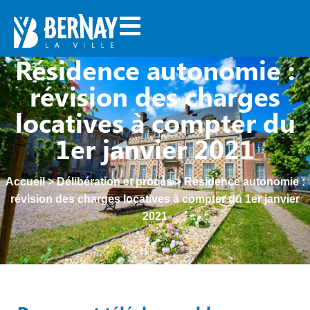
Résidence autonomie :
révision des charges
locatives à compter du
1er janvier 2021
Accueil
>
Délibération et procès
>
Résidence autonomie :
révision des charges locatives à compter du 1er janvier
2021