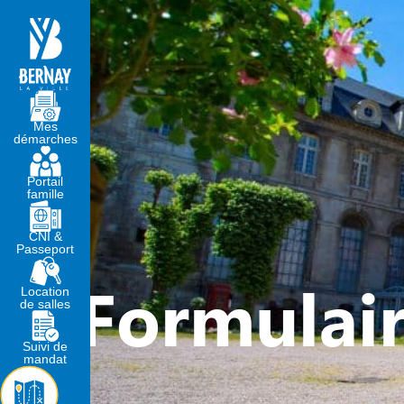
MA MAIRIE
VIVRE À BERNA
Mes
démarches
Portail
famille
CNI &
Passeport
Formulair
Location
de salles
Suivi de
mandat