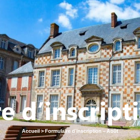
Y
CULTURE - PATRIMOINE
ACTION SOCIALE
VIE ASSOCI
e d’inscript
Accueil
>
Formulaire d’inscription – Août