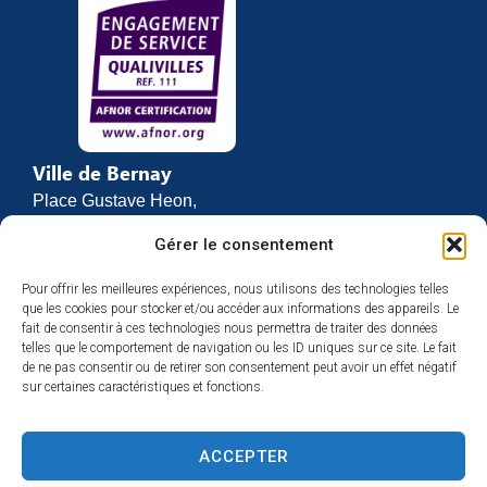
Ville de Bernay
Place Gustave Heon,
CS 70762
Gérer le consentement
27307 BERNAY
Pour offrir les meilleures expériences, nous utilisons des technologies telles
02 32 46 63 00
que les cookies pour stocker et/ou accéder aux informations des appareils. Le
Contact
fait de consentir à ces technologies nous permettra de traiter des données
Horaires d’ouverture
telles que le comportement de navigation ou les ID uniques sur ce site. Le fait
de ne pas consentir ou de retirer son consentement peut avoir un effet négatif
Du lundi au vendredi :
sur certaines caractéristiques et fonctions.
de 8h30 à 12h
et de 13h30 à 17h
ACCEPTER
Espace presse