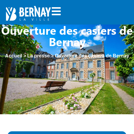
Ouverture des casiers de
Bernay
Accueil
>
La presse
>
Ouverture des casiers de Bernay