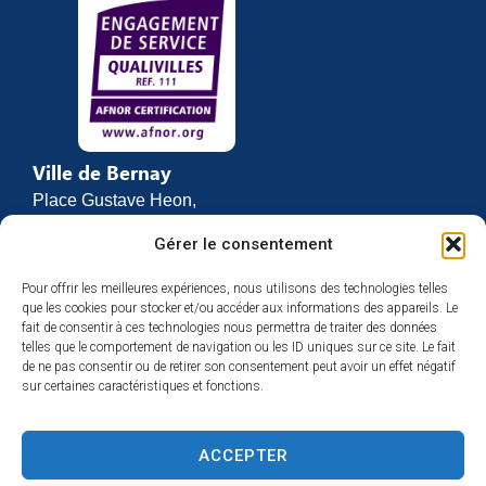
Ville de Bernay
Place Gustave Heon,
CS 70762
Gérer le consentement
27307 BERNAY
Pour offrir les meilleures expériences, nous utilisons des technologies telles
02 32 46 63 00
que les cookies pour stocker et/ou accéder aux informations des appareils. Le
Contact
fait de consentir à ces technologies nous permettra de traiter des données
Horaires d’ouverture
telles que le comportement de navigation ou les ID uniques sur ce site. Le fait
de ne pas consentir ou de retirer son consentement peut avoir un effet négatif
Du lundi au vendredi :
sur certaines caractéristiques et fonctions.
de 8h30 à 12h
et de 13h30 à 17h
ACCEPTER
Espace presse