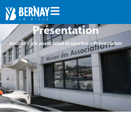
Présentation
Accueil
>
Vie associative et sportive
>
Présentation