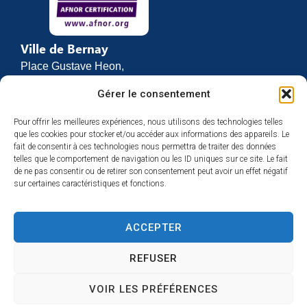
Ville de Bernay
Place Gustave Heon,
CS 70762
Gérer le consentement
27307 BERNAY
Pour offrir les meilleures expériences, nous utilisons des technologies telles
02 32 46 63 00
que les cookies pour stocker et/ou accéder aux informations des appareils. Le
Contact
fait de consentir à ces technologies nous permettra de traiter des données
Horaires d’ouverture
telles que le comportement de navigation ou les ID uniques sur ce site. Le fait
de ne pas consentir ou de retirer son consentement peut avoir un effet négatif
Du lundi au vendredi :
sur certaines caractéristiques et fonctions.
de 8h30 à 12h
et de 13h30 à 17h
ACCEPTER
Espace presse
REFUSER
VOIR LES PRÉFÉRENCES