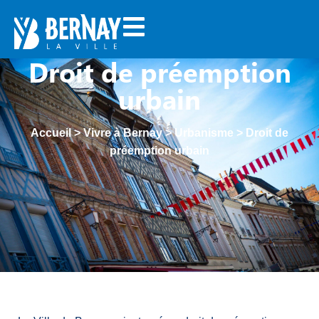
Droit de préemption
urbain
Accueil
>
Vivre à Bernay
>
Urbanisme
>
Droit de
préemption urbain