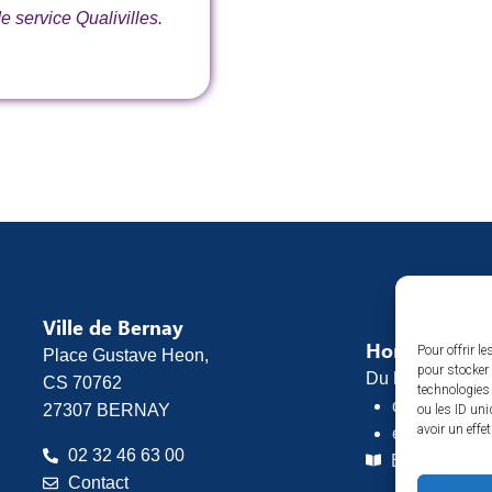
 service Qualivilles.
Ville de Bernay
Horaires d’o
Pour offrir l
Place Gustave Heon,
pour stocker 
Du lundi au vend
CS 70762
technologies
de 8h30 à 1
27307 BERNAY
ou les ID uni
avoir un effe
et de 13h30 
02 32 46 63 00
Espace pres
Contact