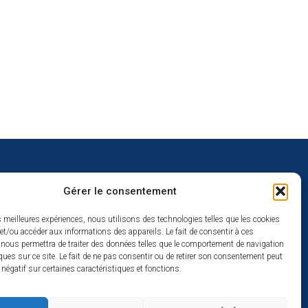
Gérer le consentement
uverture
es meilleures expériences, nous utilisons des technologies telles que les cookies
et/ou accéder aux informations des appareils. Le fait de consentir à ces
redi :
 nous permettra de traiter des données telles que le comportement de navigation
2h
ques sur ce site. Le fait de ne pas consentir ou de retirer son consentement peut
t négatif sur certaines caractéristiques et fonctions.
à 17h
se