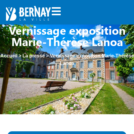
Vernissage exposition
Marie-Thérèse Lanoa
Accueil
>
La presse
>
Vernissage exposition Marie-Thérèse
Lanoa